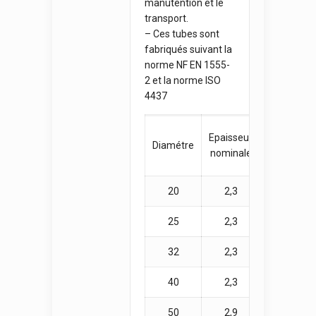
manutention et le
transport.
– Ces tubes sont
fabriqués suivant la
norme NF EN 1555-
2 et la norme ISO
4437
Masse
Epaisseur
Diamétre
moyenne
nominale
(kg/m)
20
2,3
0,140
25
2,3
0,180
32
2,3
0,230
40
2,3
0,290
50
2,9
0,460