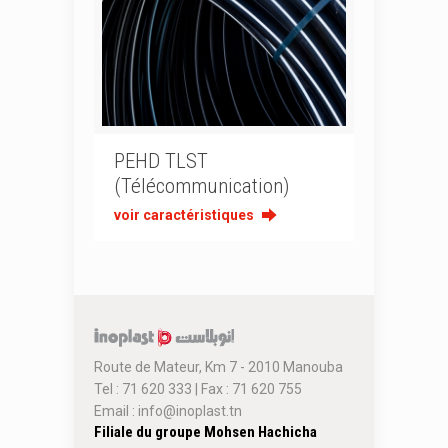
PEHD TLST
(Télécommunication)
voir caractéristiques
Route de Mateur, Km 7 - 2010 Manouba
Tel : 71 620 333 ‎| Fax : 71 620 755
Email : info@inoplast.tn
Filiale du groupe Mohsen Hachicha