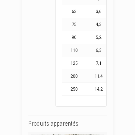
63
3,6
0,710
75
4,3
1,010
90
5,2
1,460
110
6,3
2,150
125
7,1
2,760
200
11,4
7,060
250
14,2
10,960
Produits apparentés